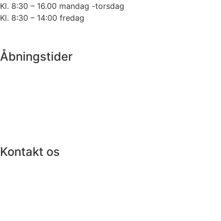
Kl. 8:30 – 16.00 mandag -torsdag
Kl. 8:30 – 14:00 fredag
Tel. lukket pga. frokost hver dag ml. 12.00 – 12.30
Åbningstider
Kl. 8:00 – 17:00 mandag-torsdag
Kl. 8:00 – 15:00 fredag
Kl. 9:00 – 14:00 lørdag (efter aftale)
Kontakt os
(+45) 33 15 48 99
info@klinikkenvestergade.dk
Vestergade 2,
Obels Gaard,
1456 København K