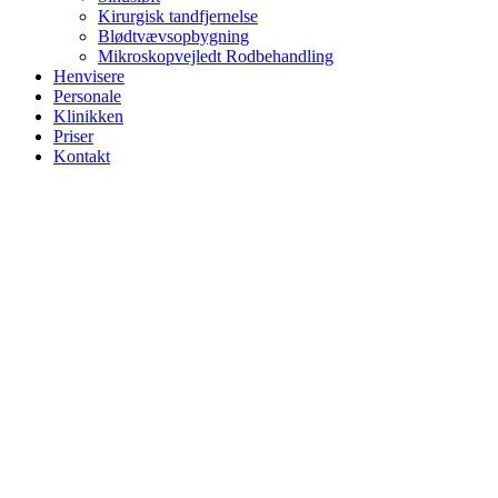
Kirurgisk tandfjernelse
Blødtvævsopbygning
Mikroskopvejledt Rodbehandling
Henvisere
Personale
Klinikken
Priser
Kontakt