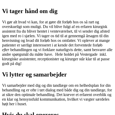
Vi tager hånd om dig
Vi gør alt hvad vi kan, for at gøre dit forløb hos os så rart og
overskueligt som muligt. Du vil blive fulgt af en erfaren kirurgisk
assistent
fra du bliver hentet i venteværelset, til vi sender dig afsted
igen med ro i sjælen.
Vi tager os tid til at gennemgå årsagen til din
henvisning og hvad dit forløb hos os omfatter. Vi oplever at mange
patienter er særligt interesseret i at kende det forventede forløb
efter
behandlingen og vi forklare naturligvis dette, samt besvarer alle
andre spørgsmål du måtte have. Hele holdet på Vestergade inkl.
kirurgiske assistenter, receptionister og kirurger står klar til at passe
godt på dig!
Vi lytter og samarbejder
Vi samarbejder med dig og din tandlæge om en helhedsplan for din
behandling og er ofte i tæt dialog med både dig og din tandlæge, for
at sikre den optimale behandling. Det kræver et erfarent overblik og
en klar og hensynsfuld kommunikation, hvilket vi vægter særdeles
højt her i huset.
Hvis du skal opereres