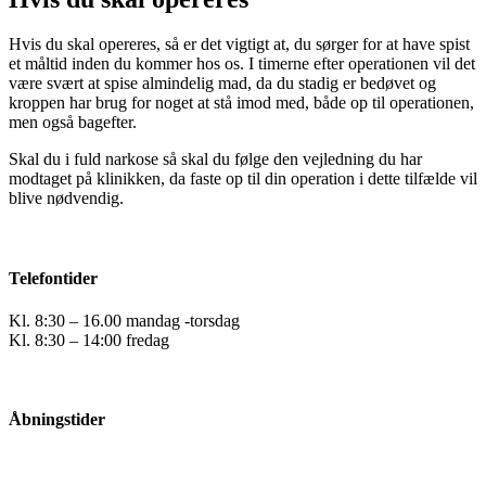
Hvis du skal opereres, så er det vigtigt at, du sørger for at have spist
et måltid inden du kommer hos os. I timerne efter operationen vil det
være svært at spise almindelig mad, da du stadig er bedøvet og
kroppen har brug for noget at stå imod med, både op til operationen,
men også bagefter.
Skal du i fuld narkose så skal du følge den vejledning du har
modtaget på klinikken, da faste op til din operation i dette tilfælde vil
blive nødvendig.
Telefontider
Kl. 8:30 – 16.00 mandag -torsdag
Kl. 8:30 – 14:00 fredag
Tel. lukket pga. frokost hver dag ml. 12.00 – 12.30
Åbningstider
Kl. 8:00 – 17:00 mandag-torsdag
Kl. 8:00 – 15:00 fredag