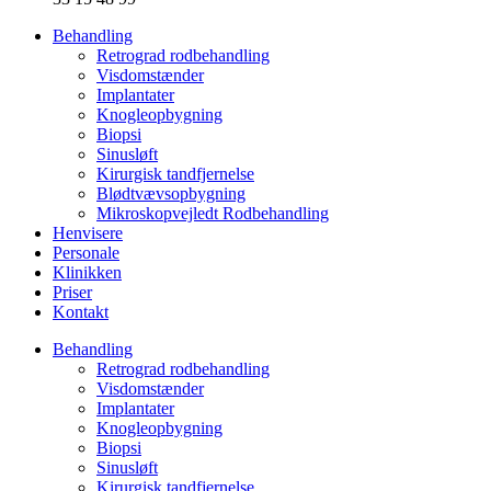
Behandling
Retrograd rodbehandling
Visdomstænder
Implantater
Knogleopbygning
Biopsi
Sinusløft
Kirurgisk tandfjernelse
Blødtvævsopbygning
Mikroskopvejledt Rodbehandling
Henvisere
Personale
Klinikken
Priser
Kontakt
Behandling
Retrograd rodbehandling
Visdomstænder
Implantater
Knogleopbygning
Biopsi
Sinusløft
Kirurgisk tandfjernelse