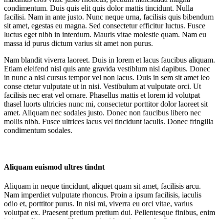
condimentum. Duis quis elit quis dolor mattis tincidunt. Nulla
facilisi. Nam in ante justo. Nunc neque urna, facilisis quis bibendum
sit amet, egestas eu magna. Sed consectetur efficitur luctus. Fusce
luctus eget nibh in interdum. Mauris vitae molestie quam. Nam eu
massa id purus dictum varius sit amet non purus.
Nam blandit viverra laoreet. Duis in lorem et lacus faucibus aliquam.
Etiam eleifend nisl quis ante gravida vestiblum nisl dapibus. Donec
in nunc a nisl cursus tempor vel non lacus. Duis in sem sit amet leo
conse ctetur vulputate ut in nisi. Vestibulum at vulputate orci. Ut
facilisis nec erat vel ornare. Phasellus mattis et lorem id volutpat
thasel luorts ultricies nunc mi, consectetur porttitor dolor laoreet sit
amet. Aliquam nec sodales justo. Donec non faucibus libero nec
mollis nibh. Fusce ultrices lacus vel tincidunt iaculis. Donec fringilla
condimentum sodales.
Aliquam euismod ultres tindnt
Aliquam in neque tincidunt, aliquet quam sit amet, facilisis arcu.
Nam imperdiet vulputate rhoncus. Proin a ipsum facilisis, iaculis
odio et, porttitor purus. In nisi mi, viverra eu orci vitae, varius
volutpat ex. Praesent pretium pretium dui. Pellentesque finibus, enim