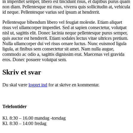
in imperdiet semper, libero est tincidunt risus, et dapibus purus quam
non diam. Pellentesque mi risus, viverra quis sollicitudin at, vehicula
id neque. Pellentesque varius sed ipsum at hendrerit.
Pellentesque bibendum libero vel feugiat molestie. Etiam aliquet
risus vel ullamcorper imperdiet. Sed at sapien consectetur, volutpat
nisl ut, sagittis elit. Donec lacinia neque pellentesque purus semper,
quis auctor est hendrerit. Etiam sodales lectus vitae ultrices pretium.
Nulla ullamcorper dui vel risus ornare luctus. Nunc euismod ligula
ligula, at finibus sem consectetur sit amet. Nam nulla augue,
commodo ac odio a, sagittis dignissim erat. Maecenas vel gravida
eros. Donec posuere volutpat sem.
Skriv et svar
Du skal være
logget ind
for at skrive en kommentar.
Telefontider
Kl. 8:30 – 16.00 mandag -torsdag
Kl. 8:30 – 14:00 fredag